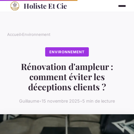
Holiste Et Cie
Accueil
›
Environnement
ENVIRONNEMENT
Rénovation d'ampleur :
comment éviter les
déceptions clients ?
Guillaume
•
15 novembre 2025
•
5 min de lecture