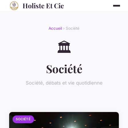
Holiste Et Cie
Accueil
› Société
🏛️
Société
Société, débats et vie quotidienne
SOCIÉTÉ