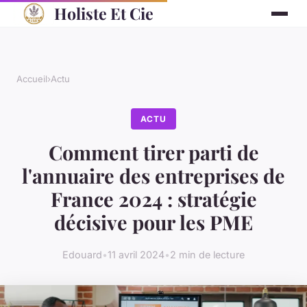
Holiste Et Cie
Accueil
›
Actu
ACTU
Comment tirer parti de
l'annuaire des entreprises de
France 2024 : stratégie
décisive pour les PME
Edouard
•
11 avril 2024
•
2 min de lecture